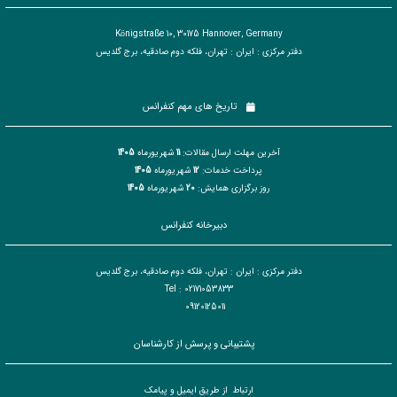
Königstraße 10, 30175 Hannover, Germany
دفتر مرکزی : ایران : تهران، فلکه دوم صادقیه، برج گلدیس
تاریخ های مهم کنفرانس
آخرین مهلت ارسال مقالات:
11
شهریورماه
1405
پرداخت خدمات:
12
شهریورماه
1405
روز برگزاری همایش:
20
شهریورماه
1405
دبیرخانه کنفرانس
دفتر مرکزی : ایران : تهران، فلکه دوم صادقیه، برج گلدیس
Tel : 02171053833
09120125011
پشتیبانی و پرسش از کارشناسان
ارتباط از طریق ایمیل و پیامک