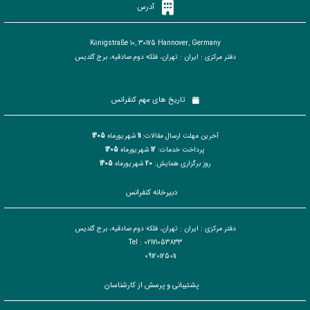
آدرس
Königstraße 10, 30175 Hannover, Germany
دفتر مرکزی : ایران : تهران، فلکه دوم صادقیه، برج گلدیس
تاریخ های مهم کنفرانس
آخرین مهلت ارسال مقالات:
11
شهریورماه
1405
پرداخت خدمات:
12
شهریورماه
1405
روز برگزاری همایش:
20
شهریورماه
1405
دبیرخانه کنفرانس
دفتر مرکزی : ایران : تهران، فلکه دوم صادقیه، برج گلدیس
Tel : 02171053833
09120125011
پشتیبانی و پرسش از کارشناسان