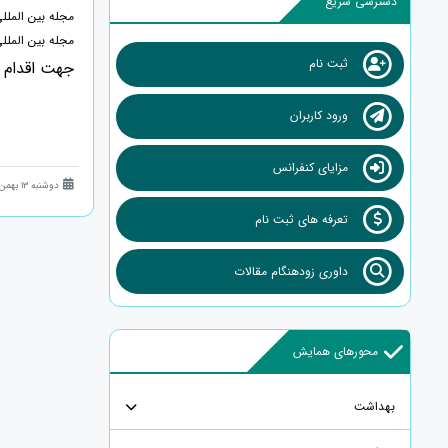
دسترسی سریع
مجله بین المل
مجله بین الملل
ثبت نام
جهت اقدام با
ورود کاربران
مزایای کنفرانس
دوشنبه 13 بهمن 1404 (6 ماه قبل )
تعرفه های ثبت نام
داوری زودهنگام مقالات
محورهای همایش
بهداشت