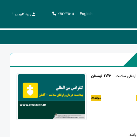
English
09120125011
ورود کاربران
 ارتقای سلامت -
2026 لهستان
----------------- -----------------
مجلات